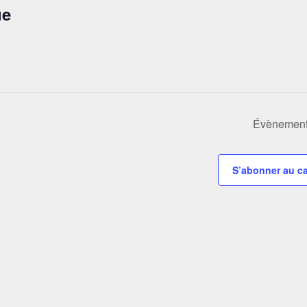
ue
Évènemen
S’abonner au ca