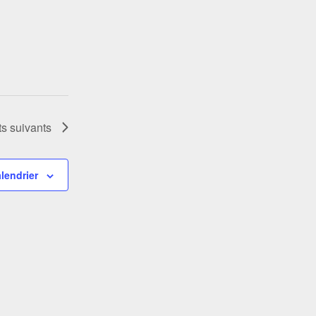
ts
suivants
lendrier