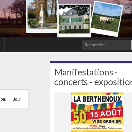
Search for:
Manifestations -
concerts - expositio
Navigation
ois
Jour
de
vues
Évènement