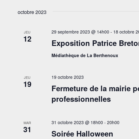
vues
Sélectionnez
mot-
une
Évènements
octobre 2023
clé.
date.
29 septembre 2023 @ 14h00
-
18 octobre 
JEU
12
Exposition Patrice Breto
Médiathèque de La Berthenoux
19 octobre 2023
JEU
19
Fermeture de la mairie p
professionnelles
31 octobre 2023 @ 18h00
-
20h00
MAR
31
Soirée Halloween