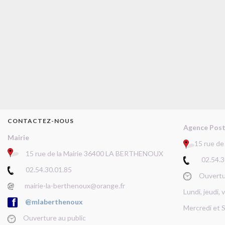
CONTACTEZ-NOUS
Agence Pos
Mairie
15 rue d
15 rue de la Mairie 36400 LA BERTHENOUX
02.54.30
02.54.30.01.85
Ouverture
mairie-la-berthenoux@orange.fr
Lundi, jeudi,
@mlaberthenoux
Mercredi et 
Ouverture au public