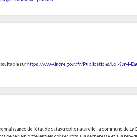
onsultable sur
https://www.indre.gouv.fr/Publications/Loi-Sur-l-Ea
connaissance de l’état de catastrophe naturelle, la commune de La
ts de terrain différentiels consécutifs à la sécheresse et à la réhyd