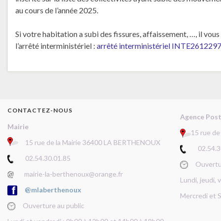
au cours de l’année 2025.
Si votre habitation a subi des fissures, affaissement, …, il v
l’arrêté interministériel :
arrêté interministériel INTE261229
CONTACTEZ-NOUS
Agence Pos
Mairie
15 rue d
15 rue de la Mairie 36400 LA BERTHENOUX
02.54.30
02.54.30.01.85
Ouverture
mairie-la-berthenoux@orange.fr
Lundi, jeudi,
@mlaberthenoux
Mercredi et 
Ouverture au public