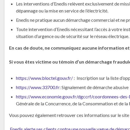
Les interventions d’Enedis relèvent exclusivement de miss
dépannage ou la mise en service de l’électricité.
Enedis ne pratique aucun démarchage commercial et ne pro
Toute intervention d’Enedis nécessitant l’accès à votre ins
situation d’urgence ou de sécurité sur le réseau électrique.
En cas de doute, ne communiquez aucune information et m
Si vous êtes victime ou témoin d’un démarchage frauduleux
https://www.bloctel.gouv.fr/
: Inscription sur la liste d’o
https://www.33700.fr
: Signalement de démarche abusive
https://www.economie.gouv.fr/dgccrf/coordonnees-d
Générale de la Concurrence, de la Consommation et de l
Vous pouvez également retrouver ces informations sur le site of
Enedis alerte ses clients contre une nouvelle vague de démar