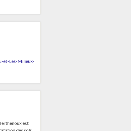
u-et-Les-Milieux-
 Berthenoux est
ratation des sols