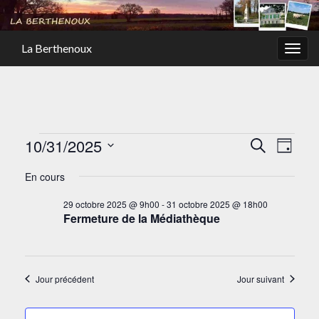
La Berthenoux
Togg
navig
Évènements for 31 octob
Recher
Navi
10/31/2025
Recherche
Jour
de
et
Sélectionnez
En cours
vues
une
navigat
Évè
date.
29 octobre 2025 @ 9h00
-
31 octobre 2025 @ 18h00
de
Fermeture de la Médiathèque
vues
Évènem
Jour précédent
Jour suivant