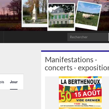
Search for:
Manifestations -
concerts - expositio
Navigation
ois
Jour
de
vues
Évènement