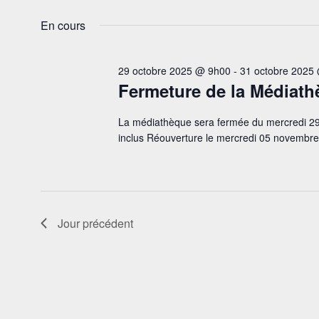
vues
Sélectionnez
mot-
une
Évènements
En cours
clé.
date.
29 octobre 2025 @ 9h00
-
31 octobre 2025
Fermeture de la Médiat
La médiathèque sera fermée du mercredi 29
inclus Réouverture le mercredi 05 novembr
Jour précédent