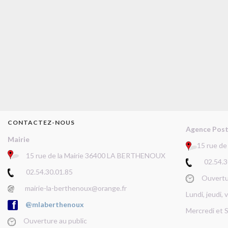
CONTACTEZ-NOUS
Agence Pos
Mairie
15 rue d
15 rue de la Mairie 36400 LA BERTHENOUX
02.54.30
02.54.30.01.85
Ouverture
mairie-la-berthenoux@orange.fr
Lundi, jeudi,
@mlaberthenoux
Mercredi et 
Ouverture au public