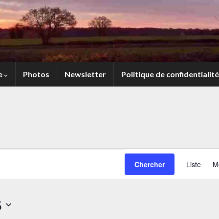
e
Photos
Newsletter
Politique de confidentialité
bre 2025
Chercher
Liste
M
5