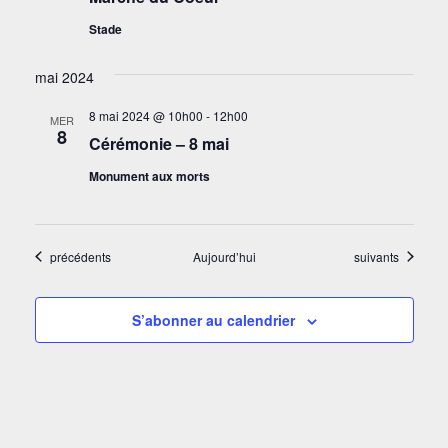
Stade
mai 2024
8 mai 2024 @ 10h00
-
12h00
MER
8
Cérémonie – 8 mai
Monument aux morts
Évènements
Évènements
précédents
Aujourd’hui
suivants
S’abonner au calendrier