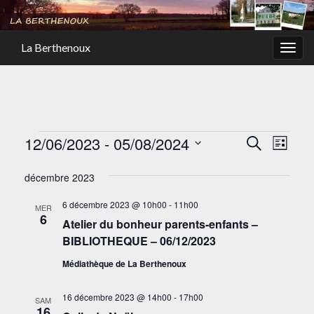
La Berthenoux
Togg
navig
Évènements
Recher
Navi
12/06/2023
 - 
05/08/2024
Recherche
Liste
de
et
Sélectionnez
vues
décembre 2023
une
navigat
Évè
date.
6 décembre 2023 @ 10h00
-
11h00
de
MER
6
Atelier du bonheur parents-enfants –
vues
BIBLIOTHEQUE – 06/12/2023
Évènem
Médiathèque de La Berthenoux
16 décembre 2023 @ 14h00
-
17h00
SAM
16