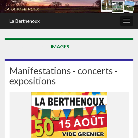
La Berthenoux
Togg
navig
ATT. CATEGORY :
IMAGES
Manifestations - concerts -
expositions